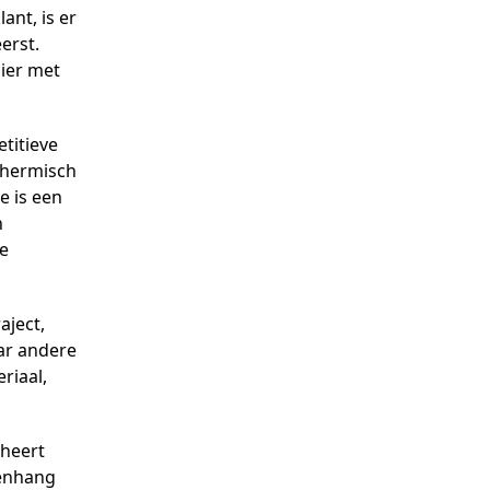
ant, is er
erst.
nier met
titieve
thermisch
e is een
n
ze
aject,
ar andere
riaal,
eheert
menhang