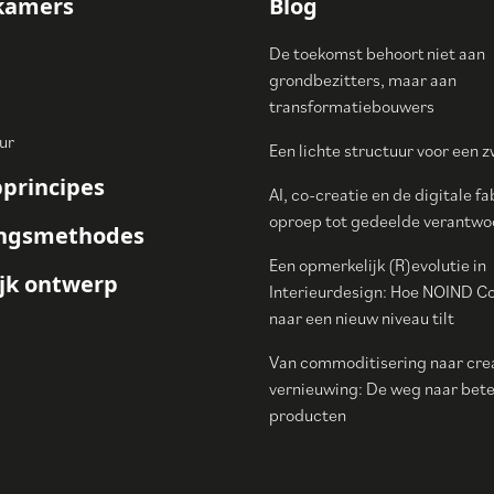
kamers
Blog
De toekomst behoort niet aan
grondbezitters, maar aan
transformatiebouwers
ur
Een lichte structuur voor een 
principes
AI, co-creatie en de digitale fa
oproep tot gedeelde verantwoo
ingsmethodes
Een opmerkelijk (R)evolutie in
jk ontwerp
Interieurdesign: Hoe NOIND C
naar een nieuw niveau tilt
Van commoditisering naar cre
vernieuwing: De weg naar bete
producten