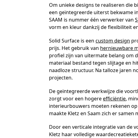
Om unieke designs te realiseren die bi
een geïntegreerde uiterst bekwame in
SAAM is nummer één verwerker van
S
vorm en kleur dankzij de flexibiliteit
Solid Surface is een
custom design
pro
prijs. Het gebruik van
hernieuwbare m
profiel zijn van uitermate belang om d
materiaal bestand tegen slijtage en h
naadloze structuur. Na talloze jaren 
projecten.
De geïntegreerde werkwijze die voortko
zorgt voor een hogere
efficiëntie
, min
interieurbouwers moeten rekenen op e
maakte Kletz en Saam zich er samen 
Door een verticale integratie van de v
Kletz haar volledige waardecreatieke