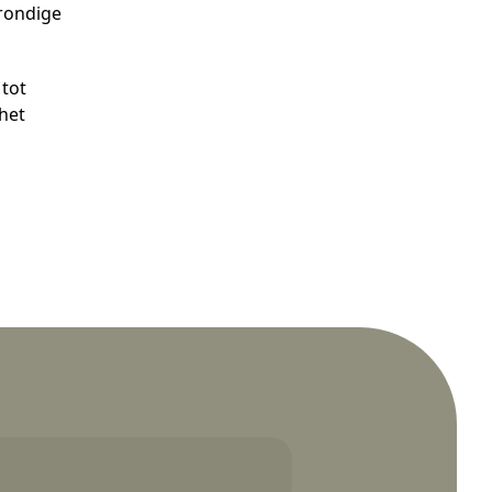
grondige
.
 tot
 het