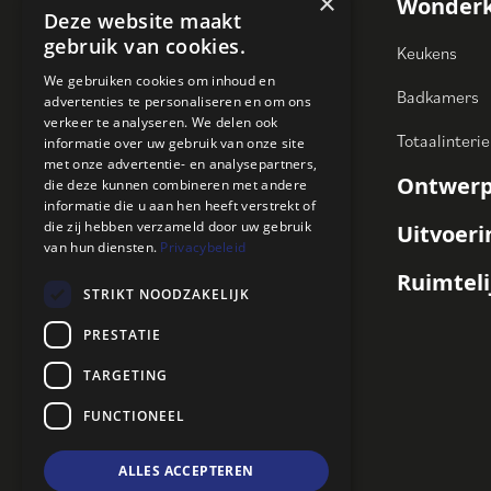
×
Wonder
Deze website maakt
gebruik van cookies.
Keukens
We gebruiken cookies om inhoud en
Lokerenbaan 112
Badkamers
advertenties te personaliseren en om ons
9240 Zele
verkeer te analyseren. We delen ook
Totaalinterie
informatie over uw gebruik van onze site
met onze advertentie- en analysepartners,
052 44 61 60
Ontwerp
die deze kunnen combineren met andere
info@kletz.be
informatie die u aan hen heeft verstrekt of
die zij hebben verzameld door uw gebruik
Uitvoer
van hun diensten.
Privacybeleid
Ruimteli
STRIKT NOODZAKELIJK
PRESTATIE
TARGETING
FUNCTIONEEL
ALLES ACCEPTEREN