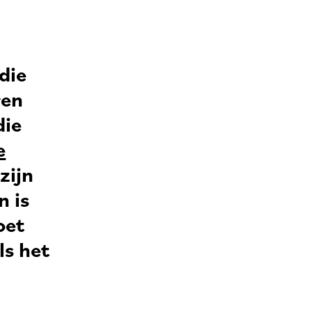
die
ren
die
e
zijn
 is
oet
ls het