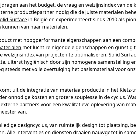
jdragen aan het budget, de vraag en welzijnsindex van de kl
terne productiepartner nodig die de juiste materialen behe
olid Surface
in België en experimenteert sinds 2010 als pio
 en kunnen van haar materialen.
duct met hoogperformante eigenschappen aan een compe
aterialen
met lucht reinigende eigenschappen en gunstig 
e welzijnsindex van projecten te optimaliseren. Solid Surfac
itte, uiterst hygiënisch door zijn homogene samenstelling e
nog steeds met volle overtuiging het basismateriaal voor on
mt uit de integratie van materiaalproductie in het Kletz-tr
der onnodige kosten en grotere souplesse in de cyclus. Wa
xterne partners voor een kwalitatieve oplevering van mate
meester van.
olledige designcyclus, van ruimtelijk design tot plaatsing, b
ten. Alle interventies en diensten draaien nauwgezet in sa