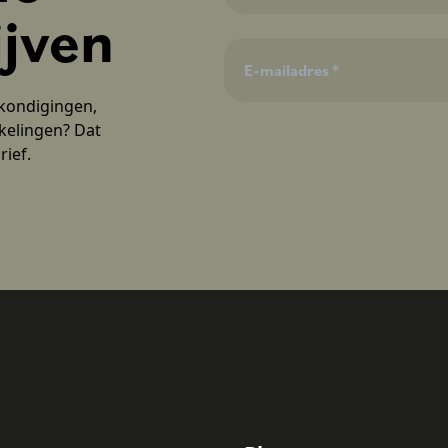
ijven
nkondigingen,
kelingen? Dat
rief.