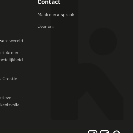
Contact
Maak een afspraak
Over ons
zware wereld
briek: een
rdelijkheid
o-Creatie
atieve
kenisvolle