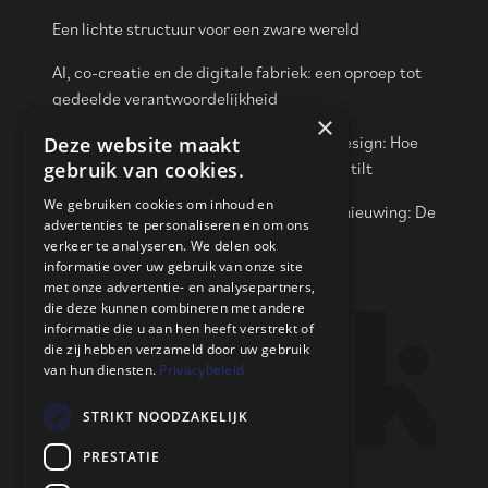
Een lichte structuur voor een zware wereld
AI, co-creatie en de digitale fabriek: een oproep tot
gedeelde verantwoordelijkheid
×
Een opmerkelijk (R)evolutie in Interieurdesign: Hoe
Deze website maakt
NOIND Co-Creatie naar een nieuw niveau tilt
gebruik van cookies.
We gebruiken cookies om inhoud en
Van commoditisering naar creatieve vernieuwing: De
advertenties te personaliseren en om ons
weg naar betekenisvolle producten
verkeer te analyseren. We delen ook
informatie over uw gebruik van onze site
met onze advertentie- en analysepartners,
die deze kunnen combineren met andere
Contact
informatie die u aan hen heeft verstrekt of
die zij hebben verzameld door uw gebruik
van hun diensten.
Privacybeleid
Maak een afspraak
Over ons
STRIKT NOODZAKELIJK
PRESTATIE