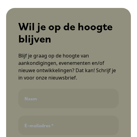
Wil je op de hoogte
blijven
Blijf je graag op de hoogte van
aankondigingen, evenementen en/of
nieuwe ontwikkelingen? Dat kan! Schrijf je
in voor onze nieuwsbrief.