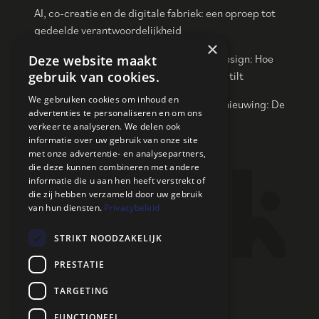
AI, co-creatie en de digitale fabriek: een oproep tot
gedeelde verantwoordelijkheid
×
Een opmerkelijk (R)evolutie in Interieurdesign: Hoe
Deze website maakt
NOIND Co-Creatie naar een nieuw niveau tilt
gebruik van cookies.
We gebruiken cookies om inhoud en
Van commoditisering naar creatieve vernieuwing: De
advertenties te personaliseren en om ons
weg naar betekenisvolle producten
verkeer te analyseren. We delen ook
informatie over uw gebruik van onze site
met onze advertentie- en analysepartners,
die deze kunnen combineren met andere
Contact
informatie die u aan hen heeft verstrekt of
die zij hebben verzameld door uw gebruik
van hun diensten.
Privacybeleid
Maak een afspraak
Over ons
STRIKT NOODZAKELIJK
PRESTATIE
TARGETING
FUNCTIONEEL