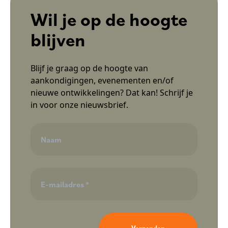
Wil je op de hoogte
blijven
Blijf je graag op de hoogte van
aankondigingen, evenementen en/of
nieuwe ontwikkelingen? Dat kan! Schrijf je
in voor onze nieuwsbrief.