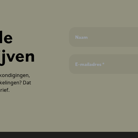
de
ijven
nkondigingen,
kelingen? Dat
rief.