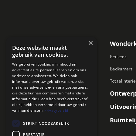
×
Wonder
Deze website maakt
gebruik van cookies.
Keukens
We gebruiken cookies om inhoud en
Lokerenbaan 112
Badkamers
advertenties te personaliseren en om ons
9240 Zele
verkeer te analyseren. We delen ook
Totaalinterie
informatie over uw gebruik van onze site
met onze advertentie- en analysepartners,
052 44 61 60
Ontwerp
die deze kunnen combineren met andere
info@kletz.be
informatie die u aan hen heeft verstrekt of
die zij hebben verzameld door uw gebruik
Uitvoer
van hun diensten.
Privacybeleid
Ruimteli
STRIKT NOODZAKELIJK
PRESTATIE